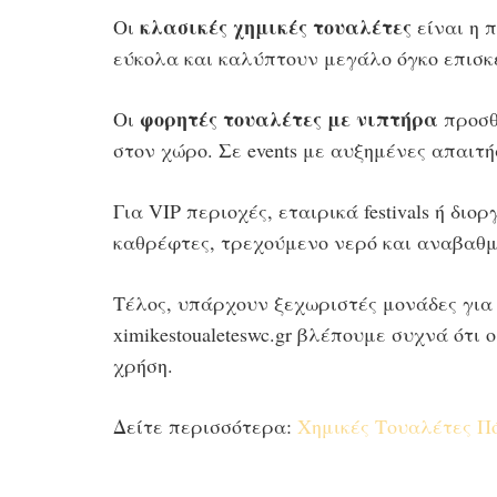
κλασικές χημικές τουαλέτες
Οι
είναι η 
εύκολα και καλύπτουν μεγάλο όγκο επισκ
φορητές τουαλέτες με νιπτήρα
Οι
προσθέ
στον χώρο. Σε events με αυξημένες απαιτή
Για VIP περιοχές, εταιρικά festivals ή δ
καθρέφτες, τρεχούμενο νερό και αναβαθμι
Τέλος, υπάρχουν ξεχωριστές μονάδες για b
ximikestoualeteswc.gr βλέπουμε συχνά ότι
χρήση.
Δείτε περισσότερα:
Χημικές Τουαλέτες Π