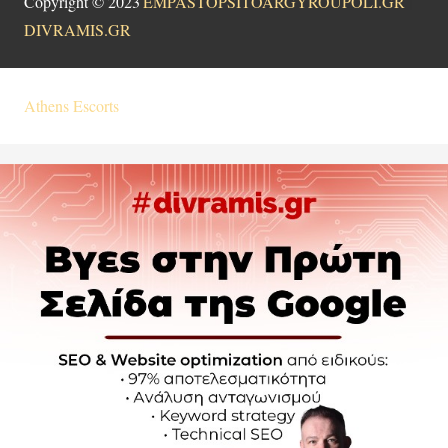
Copyright © 2023
|
EMPASTOPSITOARGYROUPOLI.GR
|
DIVRAMIS.GR
Athens Escorts